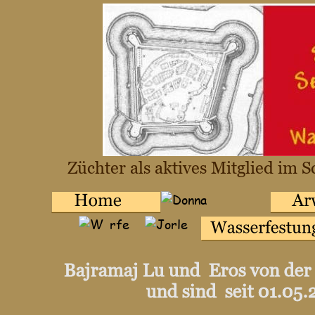
Züchter als aktives Mitglied im
Bajramaj Lu und  Eros von der
und sind  seit 01.05